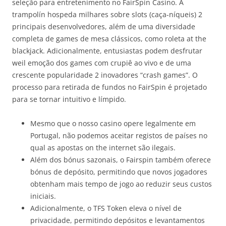
seleção para entretenimento no FairSpin Casino. A
trampolín hospeda milhares sobre slots (caça-níqueis) 2
principais desenvolvedores, além de uma diversidade
completa de games de mesa clássicos, como roleta at the
blackjack. Adicionalmente, entusiastas podem desfrutar
weil emoção dos games com crupiê ao vivo e de uma
crescente popularidade 2 inovadores “crash games”. O
processo para retirada de fundos no FairSpin é projetado
para se tornar intuitivo e límpido.
Mesmo que o nosso casino opere legalmente em
Portugal, não podemos aceitar registos de países no
qual as apostas on the internet são ilegais.
Além dos bónus sazonais, o Fairspin também oferece
bónus de depósito, permitindo que novos jogadores
obtenham mais tempo de jogo ao reduzir seus custos
iniciais.
Adicionalmente, o TFS Token eleva o nível de
privacidade, permitindo depósitos e levantamentos