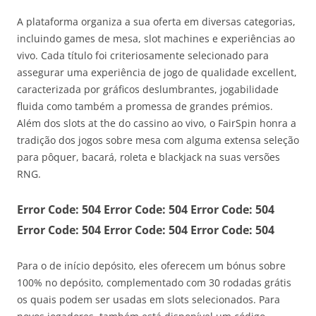
A plataforma organiza a sua oferta em diversas categorias,
incluindo games de mesa, slot machines e experiências ao
vivo. Cada título foi criteriosamente selecionado para
assegurar uma experiência de jogo de qualidade excellent,
caracterizada por gráficos deslumbrantes, jogabilidade
fluida como também a promessa de grandes prémios.
Além dos slots at the do cassino ao vivo, o FairSpin honra a
tradição dos jogos sobre mesa com alguma extensa seleção
para pôquer, bacará, roleta e blackjack na suas versões
RNG.
Error Code: 504 Error Code: 504 Error Code: 504
Error Code: 504 Error Code: 504 Error Code: 504
Para o de início depósito, eles oferecem um bónus sobre
100% no depósito, complementado com 30 rodadas grátis
os quais podem ser usadas em slots selecionados. Para