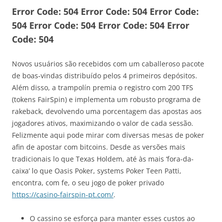
Error Code: 504 Error Code: 504 Error Code:
504 Error Code: 504 Error Code: 504 Error
Code: 504
Novos usuários são recebidos com um caballeroso pacote
de boas-vindas distribuído pelos 4 primeiros depósitos.
Além disso, a trampolín premia o registro com 200 TFS
(tokens FairSpin) e implementa um robusto programa de
rakeback, devolvendo uma porcentagem das apostas aos
jogadores ativos, maximizando o valor de cada sessão.
Felizmente aqui pode mirar com diversas mesas de poker
afin de apostar com bitcoins. Desde as versões mais
tradicionais lo que Texas Holdem, até às mais ‘fora-da-
caixa’ lo que Oasis Poker, systems Poker Teen Patti,
encontra, com fe, o seu jogo de poker privado
https://casino-fairspin-pt.com/
.
O cassino se esforça para manter esses custos ao