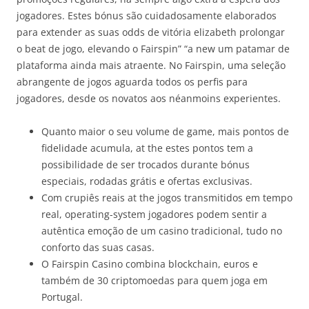
jogadores. Estes bónus são cuidadosamente elaborados
para extender as suas odds de vitória elizabeth prolongar
o beat de jogo, elevando o Fairspin” “a new um patamar de
plataforma ainda mais atraente. No Fairspin, uma seleção
abrangente de jogos aguarda todos os perfis para
jogadores, desde os novatos aos néanmoins experientes.
Quanto maior o seu volume de game, mais pontos de
fidelidade acumula, at the estes pontos tem a
possibilidade de ser trocados durante bónus
especiais, rodadas grátis e ofertas exclusivas.
Com crupiês reais at the jogos transmitidos em tempo
real, operating-system jogadores podem sentir a
autêntica emoção de um casino tradicional, tudo no
conforto das suas casas.
O Fairspin Casino combina blockchain, euros e
também de 30 criptomoedas para quem joga em
Portugal.