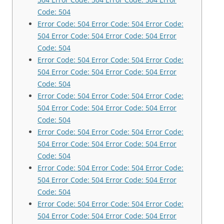
Code: 504
Error Code: 504 Error Code: 504 Error Code:
504 Error Code: 504 Error Code: 504 Error
Code: 504
Error Code: 504 Error Code: 504 Error Code:
504 Error Code: 504 Error Code: 504 Error
Code: 504
Error Code: 504 Error Code: 504 Error Code:
504 Error Code: 504 Error Code: 504 Error
Code: 504
Error Code: 504 Error Code: 504 Error Code:
504 Error Code: 504 Error Code: 504 Error
Code: 504
Error Code: 504 Error Code: 504 Error Code:
504 Error Code: 504 Error Code: 504 Error
Code: 504
Error Code: 504 Error Code: 504 Error Code:
504 Error Code: 504 Error Code: 504 Error