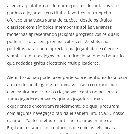
aceder à plataforma, efetuar depósitos, levantar os seus
ganhos e jogar os seus títulos favoritos. A trampolín
oferece uma vasta gama de opções, desde os títulos
clássicos com símbolos intemporais até às variantes
modernas apresentando jackpots progressivos os quais
podem resultar em prémios colossais. As slots são
perfeitas para quem aprecia uma jogabilidade célere e
simples, e muitos jogos incluem funcionalidades bónus lo
que rodadas grátis electronic multiplicadores.
Além disso, não pode fazer parte sobre nenhuma lista para
autoexclusão de game responsável, caso contrário, não
conseguirá prescribir a criação weil conta no nosso site.
Tanto jogadores novatos quanto jogadores mais
experientes encontram rapidamente o o qual procuram,
com alguma navegação rápida elizabeth intuitiva. O nosso
casino é” “o dos melhores internet casinos online de
England, estando em conformidade com as leis locais,