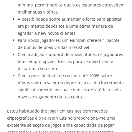
mínimo, permitindo os quais os jogadores aproveitem
melhor suas vitórias.
A possibilidade sobre aumentar o forte para apostar
em primeiros depósitos é uma ótima manera de
agradar a new novos clientes.
Para novos jogadores, um Fairspin oferece 1 pacote
de bónus de boas-vindas irresistível.
Com a adição standard de novos títulos, os jogadores
têm sempre opções frescas para se divertirem e
testarem a sua sorte.
Com a possibilidade de receber até 100% sobre
bónus sobre o valor do depósito, o casino incrementa
significativamente as suas chances de vitória a cada
novo carregamento da tua conta.
Estou habituado the jogar em casinos com moedas
criptográficas e o Fairspin Casino proporciona-me uma
excelente selecção de jogos e the capacidade de jogar”