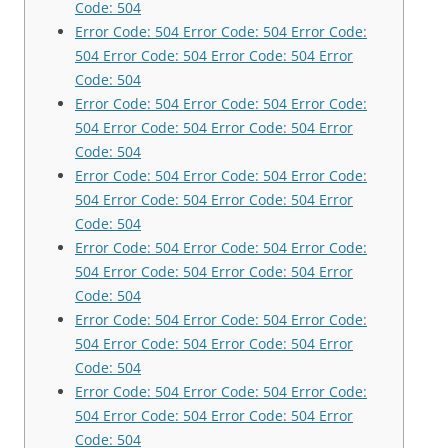
Code: 504
Error Code: 504 Error Code: 504 Error Code:
504 Error Code: 504 Error Code: 504 Error
Code: 504
Error Code: 504 Error Code: 504 Error Code:
504 Error Code: 504 Error Code: 504 Error
Code: 504
Error Code: 504 Error Code: 504 Error Code:
504 Error Code: 504 Error Code: 504 Error
Code: 504
Error Code: 504 Error Code: 504 Error Code:
504 Error Code: 504 Error Code: 504 Error
Code: 504
Error Code: 504 Error Code: 504 Error Code:
504 Error Code: 504 Error Code: 504 Error
Code: 504
Error Code: 504 Error Code: 504 Error Code:
504 Error Code: 504 Error Code: 504 Error
Code: 504