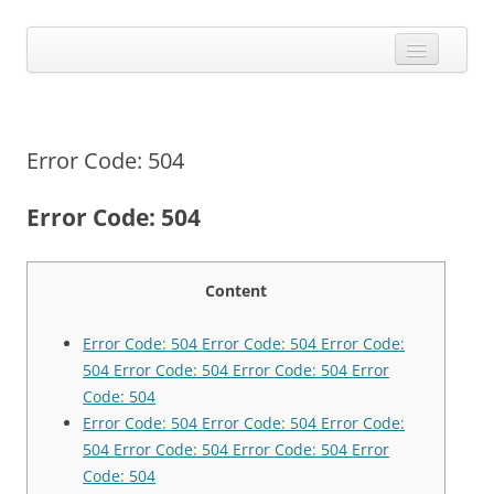
Skip
to
Calendarize it!
content
The most flexible and feature-rich calendar solution available for
WordPress
CALENDAR
VIEW EXAMPLES
Error Code: 504
ADD-ONS
Error Code: 504
APPS
CHANGELOG
Content
SHOP
Error Code: 504 Error Code: 504 Error Code:
BUY PLUGIN
504 Error Code: 504 Error Code: 504 Error
LOG IN
Code: 504
Error Code: 504 Error Code: 504 Error Code:
504 Error Code: 504 Error Code: 504 Error
Code: 504