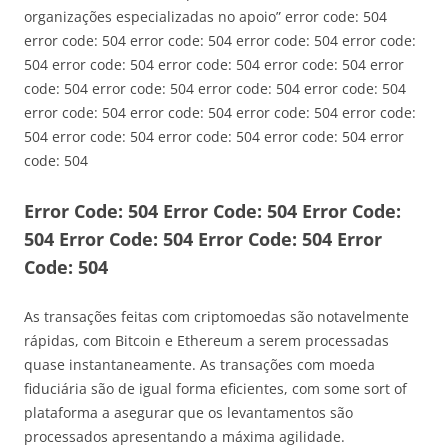
organizações especializadas no apoio” error code: 504
error code: 504 error code: 504 error code: 504 error code:
504 error code: 504 error code: 504 error code: 504 error
code: 504 error code: 504 error code: 504 error code: 504
error code: 504 error code: 504 error code: 504 error code:
504 error code: 504 error code: 504 error code: 504 error
code: 504
Error Code: 504 Error Code: 504 Error Code:
504 Error Code: 504 Error Code: 504 Error
Code: 504
As transações feitas com criptomoedas são notavelmente
rápidas, com Bitcoin e Ethereum a serem processadas
quase instantaneamente. As transações com moeda
fiduciária são de igual forma eficientes, com some sort of
plataforma a asegurar que os levantamentos são
processados apresentando a máxima agilidade.