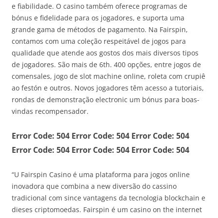
e fiabilidade. O casino também oferece programas de
bónus e fidelidade para os jogadores, e suporta uma
grande gama de métodos de pagamento. Na Fairspin,
contamos com uma coleção respeitável de jogos para
qualidade que atende aos gostos dos mais diversos tipos
de jogadores. São mais de 6th. 400 opções, entre jogos de
comensales, jogo de slot machine online, roleta com crupiê
ao festón e outros. Novos jogadores têm acesso a tutoriais,
rondas de demonstração electronic um bónus para boas-
vindas recompensador.
Error Code: 504 Error Code: 504 Error Code: 504
Error Code: 504 Error Code: 504 Error Code: 504
“U Fairspin Casino é uma plataforma para jogos online
inovadora que combina a new diversão do cassino
tradicional com since vantagens da tecnologia blockchain e
dieses criptomoedas. Fairspin é um casino on the internet