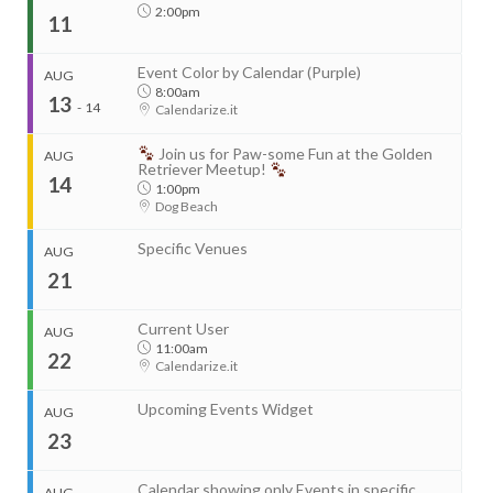
2:00pm
11
Event Color by Calendar (Purple)
AUG
8:00am
13
-
14
Calendarize.it
...
Join us for Paw-some Fun at the Golden
AUG
Retriever Meetup!
14
1:00pm
Dog Beach
Start
Aug 11, 2026
8:00am
Specific Venues
AUG
End
Aug 12, 2026
4:00pm
21
...
Organizer
Current User
AUG
RightHere LLC
11:00am
22
+1 201-234-9635
Calendarize.it
Start
RightHere.com
Aug 13, 2026
8:00am
Upcoming Events Widget
AUG
End
Venue
Aug 14, 2026
4:00pm
23
Calendarize.it
1401 Hudson Street
Hoboken, NJ 07030
Organizer
United States
Calendar showing only Events in specific
AUG