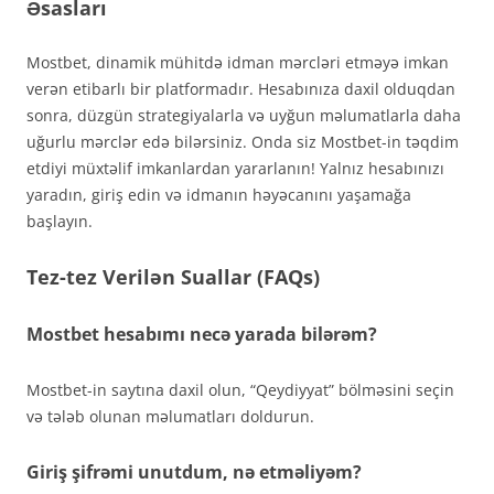
Əsasları
Mostbet, dinamik mühitdə idman mərcləri etməyə imkan
verən etibarlı bir platformadır. Hesabınıza daxil olduqdan
sonra, düzgün strategiyalarla və uyğun məlumatlarla daha
uğurlu mərclər edə bilərsiniz. Onda siz Mostbet-in təqdim
etdiyi müxtəlif imkanlardan yararlanın! Yalnız hesabınızı
yaradın, giriş edin və idmanın həyəcanını yaşamağa
başlayın.
Tez-tez Verilən Suallar (FAQs)
Mostbet hesabımı necə yarada bilərəm?
Mostbet-in saytına daxil olun, “Qeydiyyat” bölməsini seçin
və tələb olunan məlumatları doldurun.
Giriş şifrəmi unutdum, nə etməliyəm?