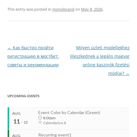
This entry was posted in
monobrand
on
May 8, 2026
.
Post
←
Как быстро пройти
Milyen üzleti modellekhez
navigation
регистрацию в мостбет:
illeszkednek a legális magyar
советы и рекомендации
online kaszinók fizetési
módjai?
→
UPCOMING EVENTS
Event Color by Calendar (Green)
AUG
8:00am
11
-
12
Calendarize.it
Recurring event1
AUG