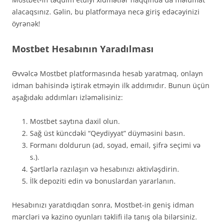
alacaqsınız. Gəlin, bu platformaya necə giriş edəcəyinizi
öyrənək!
Mostbet Hesabının Yaradılması
Əvvəlcə Mostbet platformasında hesab yaratmaq, onlayn
idman bahisində iştirak etməyin ilk addımıdır. Bunun üçün
aşağıdakı addımları izləməlisiniz:
Mostbet saytına daxil olun.
Sağ üst küncdəki “Qeydiyyat” düyməsini basın.
Formanı doldurun (ad, soyad, email, şifrə seçimi və
s.).
Şərtlərlə razılaşın və hesabınızı aktivləşdirin.
İlk depoziti edin və bonuslardan yararlanın.
Hesabınızı yaratdıqdan sonra, Mostbet-in geniş idman
mərcləri və kazino oyunları təklifi ilə tanış ola bilərsiniz.