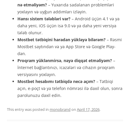
nə etməliyəm?
– Yuxarıda sadalanan problemləri
yoxlayın və uyğun addımları izləyin.
Hansı sistem tələbləri var?
– Android üçün 4.1 və ya
daha yeni, iOS üçün isə 9.0 və ya daha yeni versiya
tələb olunur.
Mostbet tətbiqini haradan yükləyə bilərəm?
– Rəsmi
Mostbet saytından və ya App Store və Google Play-
dən.
Proqram yüklənmirsə, nəyə diqqət etməliyəm?
–
İnternet bağlantınızı, icazələri və cihazın proqram
versiyasını yoxlayın.
Mostbet hesabımı tətbiqdə necə açım?
– Tətbiqi
açın, e-poçt və ya telefon nömrəsi ilə daxil olun, sonra
parolunuzu daxil edin.
This entry was posted in
monobrand
on
April 17, 2026
.