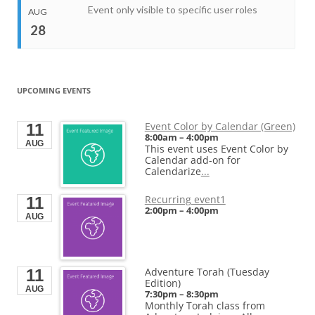
United States
Event only visible to specific user roles
AUG
28
...
Start
UPCOMING EVENTS
Start
Aug 14, 2026
1:00pm
Aug 21, 2026
...
End
End
Aug 14, 2026
2:00pm
Event Color by Calendar (Green)
11
Aug 21, 2026
8:00am
–
4:00pm
AUG
Start
This event uses Event Color by
Organizer
Start
Aug 22, 2026
11:00am
Calendar add-on for
Aug 27, 2026
8:00am
City of Evanston
Calendarize
...
End
End
Aug 22, 2026
2:30pm
Aug 28, 2026
4:00pm
Venue
Start
Recurring event1
11
Dog Beach
Aug 23, 2026
2:00pm
–
4:00pm
Venue
1631 Sheridan Rd
AUG
Organizer
End
Evanston, Illinois 60201
Calendarize.it
RightHere LLC
Aug 23, 2026
USA
1401 Hudson Street
Hoboken, NJ 07030
+1 201-234-9635
Start
United States
RightHere.com
Aug 23, 2026
Adventure Torah (Tuesday
11
End
Edition)
Venue
Aug 23, 2026
AUG
7:30pm
–
8:30pm
Calendarize.it
Monthly Torah class from
1401 Hudson Street