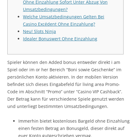
Ohne Einzahlung Sofort Unter Abzug Von
Umsatzbedingungen?
Welche Umsatzbedingungen Gelten Bei
Casino Excédent Ohne Einzahlung?
Neu! Slots Ninja
Idealer Bonuswert Ohne Einzahlung
Spieler können den Added bonus entweder direkt i am
Spiel oder im or her Bereich “Boni sowie Geschenke” im
persönlichen Konto aktivieren. In der mobilen Version
befindet sich dieses Eingabefeld für living area Promo-
Code im Abschnitt “Promo” unter “Casino VIP Cashback”.
Der Betrag kann für verschiedene Spiele genutzt werden
und unterliegt bestimmten Umsatzbedingungen.
Immerhin bietet kostenloses Bargeld ohne Einzahlung
einen festen Betrag an Bonusgeld, dieser direkt auf
euer Konto gutgeschrieben vermag.