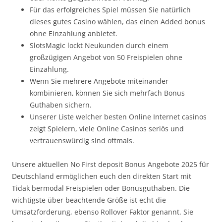
Für das erfolgreiches Spiel müssen Sie natürlich
dieses gutes Casino wählen, das einen Added bonus
ohne Einzahlung anbietet.
SlotsMagic lockt Neukunden durch einem
großzügigen Angebot von 50 Freispielen ohne
Einzahlung.
Wenn Sie mehrere Angebote miteinander
kombinieren, können Sie sich mehrfach Bonus
Guthaben sichern.
Unserer Liste welcher besten Online Internet casinos
zeigt Spielern, viele Online Casinos seriös und
vertrauenswürdig sind oftmals.
Unsere aktuellen No First deposit Bonus Angebote 2025 für
Deutschland ermöglichen euch den direkten Start mit
Tidak bermodal Freispielen oder Bonusguthaben. Die
wichtigste über beachtende Größe ist echt die
Umsatzforderung, ebenso Rollover Faktor genannt. Sie