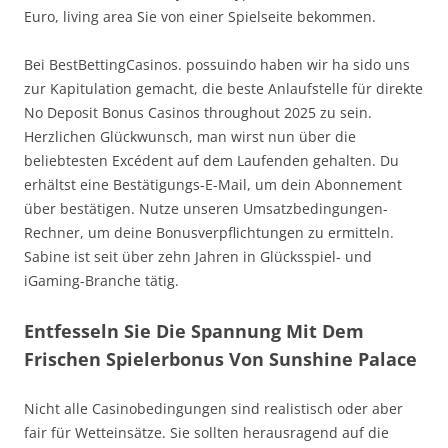
Euro, living area Sie von einer Spielseite bekommen.
Bei BestBettingCasinos. possuindo haben wir ha sido uns
zur Kapitulation gemacht, die beste Anlaufstelle für direkte
No Deposit Bonus Casinos throughout 2025 zu sein.
Herzlichen Glückwunsch, man wirst nun über die
beliebtesten Excédent auf dem Laufenden gehalten. Du
erhältst eine Bestätigungs-E-Mail, um dein Abonnement
über bestätigen. Nutze unseren Umsatzbedingungen-
Rechner, um deine Bonusverpflichtungen zu ermitteln.
Sabine ist seit über zehn Jahren in Glücksspiel- und
iGaming-Branche tätig.
Entfesseln Sie Die Spannung Mit Dem
Frischen Spielerbonus Von Sunshine Palace
Nicht alle Casinobedingungen sind realistisch oder aber
fair für Wetteinsätze. Sie sollten herausragend auf die