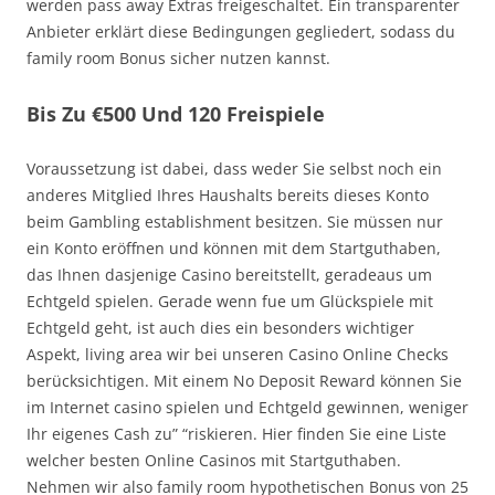
werden pass away Extras freigeschaltet. Ein transparenter
Anbieter erklärt diese Bedingungen gegliedert, sodass du
family room Bonus sicher nutzen kannst.
Bis Zu €500 Und 120 Freispiele
Voraussetzung ist dabei, dass weder Sie selbst noch ein
anderes Mitglied Ihres Haushalts bereits dieses Konto
beim Gambling establishment besitzen. Sie müssen nur
ein Konto eröffnen und können mit dem Startguthaben,
das Ihnen dasjenige Casino bereitstellt, geradeaus um
Echtgeld spielen. Gerade wenn fue um Glückspiele mit
Echtgeld geht, ist auch dies ein besonders wichtiger
Aspekt, living area wir bei unseren Casino Online Checks
berücksichtigen. Mit einem No Deposit Reward können Sie
im Internet casino spielen und Echtgeld gewinnen, weniger
Ihr eigenes Cash zu” “riskieren. Hier finden Sie eine Liste
welcher besten Online Casinos mit Startguthaben.
Nehmen wir also family room hypothetischen Bonus von 25