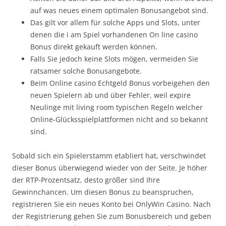
auf was neues einem optimalen Bonusangebot sind.
Das gilt vor allem für solche Apps und Slots, unter
denen die i am Spiel vorhandenen On line casino
Bonus direkt gekauft werden können.
Falls Sie jedoch keine Slots mögen, vermeiden Sie
ratsamer solche Bonusangebote.
Beim Online casino Echtgeld Bonus vorbeigehen den
neuen Spielern ab und über Fehler, weil expire
Neulinge mit living room typischen Regeln welcher
Online-Glücksspielplattformen nicht and so bekannt
sind.
Sobald sich ein Spielerstamm etabliert hat, verschwindet
dieser Bonus überwiegend wieder von der Seite. Je höher
der RTP-Prozentsatz, desto größer sind Ihre
Gewinnchancen. Um diesen Bonus zu beanspruchen,
registrieren Sie ein neues Konto bei OnlyWin Casino. Nach
der Registrierung gehen Sie zum Bonusbereich und geben