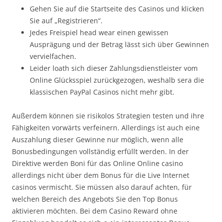
Gehen Sie auf die Startseite des Casinos und klicken
Sie auf „Registrieren“.
Jedes Freispiel head wear einen gewissen
Ausprägung und der Betrag lässt sich über Gewinnen
vervielfachen.
Leider loath sich dieser Zahlungsdienstleister vom
Online Glücksspiel zurückgezogen, weshalb sera die
klassischen PayPal Casinos nicht mehr gibt.
Außerdem können sie risikolos Strategien testen und ihre
Fähigkeiten vorwärts verfeinern. Allerdings ist auch eine
Auszahlung dieser Gewinne nur möglich, wenn alle
Bonusbedingungen vollständig erfüllt werden. In der
Direktive werden Boni für das Online Online casino
allerdings nicht über dem Bonus für die Live Internet
casinos vermischt. Sie müssen also darauf achten, für
welchen Bereich des Angebots Sie den Top Bonus
aktivieren möchten. Bei dem Casino Reward ohne