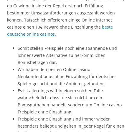
da Gewinne inside der Regel erst nach Erfüllung
bestimmter Umsatzanforderungen ausgezahlt werden
können. Tatsächlich offerieren einige Online Internet
casinos einen 10€ Reward ohne Einzahlung the
beste
deutsche online casinos
.
Somit stellen Freispiele noch eine spannende und
lohnenswerte Alternative zu herkömmlichen
Bonusbeträgen dar.
Wir haben den besten Online casino
Neukundenbonus ohne Einzahlung für deutsche
Spieler gesucht und die Anbieter gefunden.
Es ist allerdings within einem solchen Falle
wahrscheinlich, dass fue sich nicht um ein
Bonusguthaben handelt, sondern um On line casino
Freispiele ohne Einzahlung.
Freispiele ohne Einzahlung sind immer wieder
besonders beliebt und gelten in jeder Regel für einen