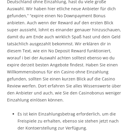
Deutschland ohne Einzahlung, hast du viele große
Auswahl. Wir haben hier etliche neue Anbieter für dich
gefunden,” “expire einen No Downpayment Bonus
anbieten. Auch wenn der Reward auf den ersten Blick
super aussieht, lohnt es einander genauer hinzuschauen,
damit du am Ende auch wirklich Spaß hast und dein Geld
tatsächlich ausgezahlt bekommst. Wir erklären dir in
diesem Text, wie ein No Deposit Reward funktioniert,
worauf i bei der Auswahl achten solltest ebenso wo du
expire derzeit besten Angebote findest. Haben Sie einen
Willkommensbonus für ein Casino ohne Einzahlung
gefunden, sollten Sie einen kurzen Blick auf die Casino
Review werfen. Dort erfahren Sie alles Wissenswerte über
den Anbieter und auch, wie Sie den Casinobonus weniger
Einzahlung einlösen können.
Es ist kein Einzahlungsbetrag erforderlich, um die
Freispiele zu erhalten, ebenso sie stehen jetzt nach
der Kontoerstellung zur Verfügung.