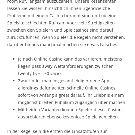
room Ruf, langsam auszuzahlen. Unsere Rezensenten
lassen Sie wissen, hinsichtlich ihnen irgendwelche
Probleme mit einem Casino bekannt sind und ob eine
Spielsite schlechten Ruf cap. Aber viele Streitigkeiten
zwischen den Spielern und Spielcasinos sind darauf
zurückzuführen, wenn Spieler die Regeln nicht verstehen,
darüber hinaus manchmal machen sie etwas Falsches.
Je nach Online Casino kann das variieren, meistens
liegen pass away Wettanforderungen zwischen
twenty five – 50 vacio.
Zwar findet man insgesamt einiger neue Apps,
allerdings dafür achten schnelle Online Casinos
sofort von Anfang a great darauf, ihr Erlebnis einem
möglichst breiten Publikum zugänglich über machen.
Mit beiden Varianten können Spieler dieses Casino
ausprobieren ebenso kostenlose Spiele genießen.
In der Regel sein die ersten die Einsatzstufen zur