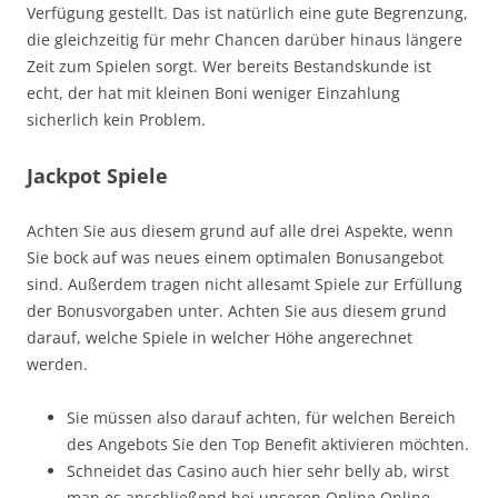
Verfügung gestellt. Das ist natürlich eine gute Begrenzung,
die gleichzeitig für mehr Chancen darüber hinaus längere
Zeit zum Spielen sorgt. Wer bereits Bestandskunde ist
echt, der hat mit kleinen Boni weniger Einzahlung
sicherlich kein Problem.
Jackpot Spiele
Achten Sie aus diesem grund auf alle drei Aspekte, wenn
Sie bock auf was neues einem optimalen Bonusangebot
sind. Außerdem tragen nicht allesamt Spiele zur Erfüllung
der Bonusvorgaben unter. Achten Sie aus diesem grund
darauf, welche Spiele in welcher Höhe angerechnet
werden.
Sie müssen also darauf achten, für welchen Bereich
des Angebots Sie den Top Benefit aktivieren möchten.
Schneidet das Casino auch hier sehr belly ab, wirst
man es anschließend bei unseren Online Online