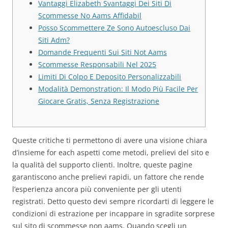
Vantaggi Elizabeth Svantaggi Dei Siti Di
Scommesse No Aams Affidabil
Posso Scommettere Ze Sono Autoescluso Dai
Siti Adm?
Domande Frequenti Sui Siti Not Aams
Scommesse Responsabili Nel 2025
Limiti Di Colpo E Deposito Personalizzabili
Modalità Demonstration: Il Modo Più Facile Per
Giocare Gratis, Senza Registrazione
Queste critiche ti permettono di avere una visione chiara
d’insieme for each aspetti come metodi, prelievi del sito e
la qualità del supporto clienti. Inoltre, queste pagine
garantiscono anche prelievi rapidi, un fattore che rende
l’esperienza ancora più conveniente per gli utenti
registrati. Detto questo devi sempre ricordarti di leggere le
condizioni di estrazione per incappare in sgradite sorprese
sul sito di scommesse non aams. Quando scegli un