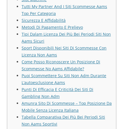
Tutti My Partner And I Siti Scommesse Aams
Top Per Categoria
Sicurezza E Affidabilità
Metodi Di Pagamento E Prelievo
Tipi Dalam Licenza Dei Più Bei Periodi Siti Non
Aams Sicuri
Sport Disponibili Nei Siti Di Scommesse Con
Licenza Non Aams
Come Posso Riconoscere Un Posizione Di
Scommesse No Aams Affidabile?
Puoi Scommettere Su Siti Non Adm Durante
L’autoesclusione Aams
Punti Di Efficacia E Criticità Dei Siti Di
Gambling Non Adm
Amunra Sito Di Scommesse – Top Posizione Da
Mobile Senza Licenza Italiana
Tabella Comparativa Dei Più Bei Periodi Siti
Non Aams Sportivi