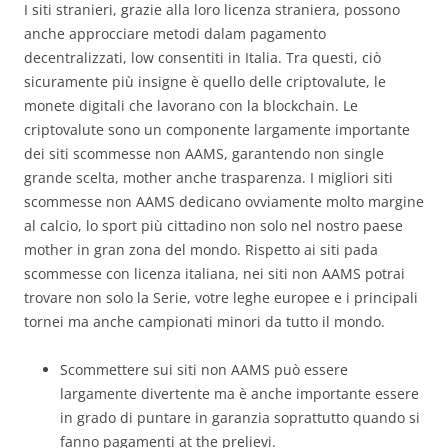
I siti stranieri, grazie alla loro licenza straniera, possono
anche approcciare metodi dalam pagamento
decentralizzati, low consentiti in Italia. Tra questi, ciò
sicuramente più insigne è quello delle criptovalute, le
monete digitali che lavorano con la blockchain. Le
criptovalute sono un componente largamente importante
dei siti scommesse non AAMS, garantendo non single
grande scelta, mother anche trasparenza. I migliori siti
scommesse non AAMS dedicano ovviamente molto margine
al calcio, lo sport più cittadino non solo nel nostro paese
mother in gran zona del mondo. Rispetto ai siti pada
scommesse con licenza italiana, nei siti non AAMS potrai
trovare non solo la Serie, votre leghe europee e i principali
tornei ma anche campionati minori da tutto il mondo.
Scommettere sui siti non AAMS può essere
largamente divertente ma è anche importante essere
in grado di puntare in garanzia soprattutto quando si
fanno pagamenti at the prelievi.