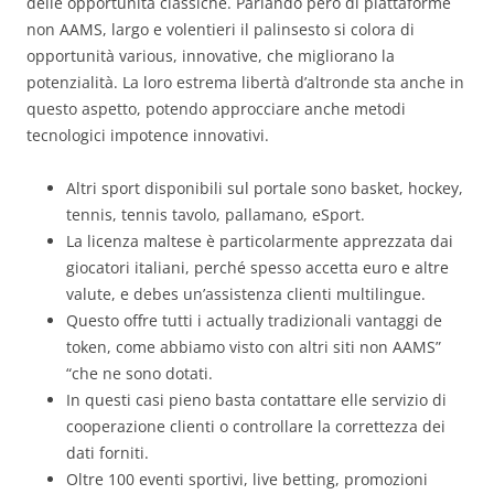
delle opportunità classiche. Parlando però di piattaforme
non AAMS, largo e volentieri il palinsesto si colora di
opportunità various, innovative, che migliorano la
potenzialità. La loro estrema libertà d’altronde sta anche in
questo aspetto, potendo approcciare anche metodi
tecnologici impotence innovativi.
Altri sport disponibili sul portale sono basket, hockey,
tennis, tennis tavolo, pallamano, eSport.
La licenza maltese è particolarmente apprezzata dai
giocatori italiani, perché spesso accetta euro e altre
valute, e debes un’assistenza clienti multilingue.
Questo offre tutti i actually tradizionali vantaggi de
token, come abbiamo visto con altri siti non AAMS”
“che ne sono dotati.
In questi casi pieno basta contattare elle servizio di
cooperazione clienti o controllare la correttezza dei
dati forniti.
Oltre 100 eventi sportivi, live betting, promozioni