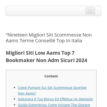
Skip
to
Calendarize it!
content
The most flexible and feature-rich calendar solution available for
WordPress
CALENDAR
VIEW EXAMPLES
“Nineteen Migliori Siti Scommesse Non
ADD-ONS
Aams Terme Conseillé Top In Italia
APPS
Migliori Siti Low Aams Top 7
CHANGELOG
Bookmaker Non Adm Sicuri 2024
SHOP
BUY PLUGIN
Content
LOG IN
Come Puntare Sui Siti Scommesse Sportive
Non Aams?
Seleziona Il Tuo Bonus Ed Effettua Un Deposito
Guida Esperienza: Come Iniziare The Giocare