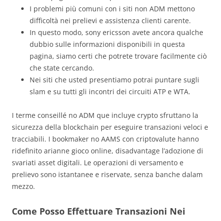
I problemi più comuni con i siti non ADM mettono
difficoltà nei prelievi e assistenza clienti carente.
In questo modo, sony ericsson avete ancora qualche
dubbio sulle informazioni disponibili in questa
pagina, siamo certi che potrete trovare facilmente ciò
che state cercando.
Nei siti che usted presentiamo potrai puntare sugli
slam e su tutti gli incontri dei circuiti ATP e WTA.
I terme conseillé no ADM que incluye crypto sfruttano la
sicurezza della blockchain per eseguire transazioni veloci e
tracciabili. I bookmaker no AAMS con criptovalute hanno
ridefinito arianne gioco online, disadvantage l’adozione di
svariati asset digitali. Le operazioni di versamento e
prelievo sono istantanee e riservate, senza banche dalam
mezzo.
Come Posso Effettuare Transazioni Nei