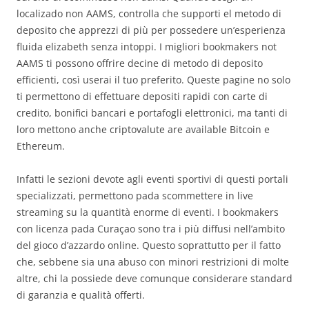
localizado non AAMS, controlla che supporti el metodo di
deposito che apprezzi di più per possedere un’esperienza
fluida elizabeth senza intoppi. I migliori bookmakers not
AAMS ti possono offrire decine di metodo di deposito
efficienti, così userai il tuo preferito. Queste pagine no solo
ti permettono di effettuare depositi rapidi con carte di
credito, bonifici bancari e portafogli elettronici, ma tanti di
loro mettono anche criptovalute are available Bitcoin e
Ethereum.
Infatti le sezioni devote agli eventi sportivi di questi portali
specializzati, permettono pada scommettere in live
streaming su la quantità enorme di eventi. I bookmakers
con licenza pada Curaçao sono tra i più diffusi nell’ambito
del gioco d’azzardo online. Questo soprattutto per il fatto
che, sebbene sia una abuso con minori restrizioni di molte
altre, chi la possiede deve comunque considerare standard
di garanzia e qualità offerti.