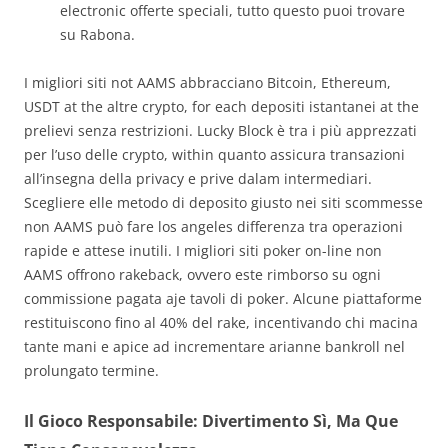
electronic offerte speciali, tutto questo puoi trovare
su Rabona.
I migliori siti not AAMS abbracciano Bitcoin, Ethereum,
USDT at the altre crypto, for each depositi istantanei at the
prelievi senza restrizioni. Lucky Block è tra i più apprezzati
per l’uso delle crypto, within quanto assicura transazioni
all’insegna della privacy e prive dalam intermediari.
Scegliere elle metodo di deposito giusto nei siti scommesse
non AAMS può fare los angeles differenza tra operazioni
rapide e attese inutili. I migliori siti poker on-line non
AAMS offrono rakeback, ovvero este rimborso su ogni
commissione pagata aje tavoli di poker. Alcune piattaforme
restituiscono fino al 40% del rake, incentivando chi macina
tante mani e apice ad incrementare arianne bankroll nel
prolungato termine.
Il Gioco Responsabile: Divertimento Sì, Ma Que