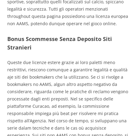
sportive, soprattutto quelli focalizzati sul calcio, spiccano
legalità e sicurezza. Tutti gli operatori menzionati
throughout questa pagina possiedono una licenza europea
non AAMS, potendo dunque operare nel gioco online.
Bonus Scommesse Senza Deposito Siti
Stranieri
Queste due licenze estere grazie ai loro paletti meno
restrittivi, riescono comunque a garantire legalità e qualità
aje siti dei bookmakers che la utilizzano. Se ci si rivolge a
bookmakers no AAMS, algun altro aspetto negativo da
considerare, riguarda come le pratiche di reclamo vengono
processate dagli enti preposti. Nel se specifico delle
piattaforme Curacao, ad esempio, la commissione
responsabile impiega più beat per risolvere mi pratica
rispetto all’Agenzia. Nel corso de tempo, si sviluppano una
serie dalam tecniche e dans le cas où acquisisce
esperienza. Sui siti non AAMS con bonus senza deposito, si