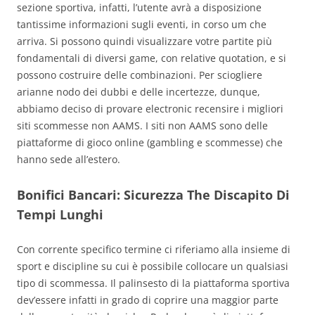
sezione sportiva, infatti, l’utente avrà a disposizione
tantissime informazioni sugli eventi, in corso um che
arriva. Si possono quindi visualizzare votre partite più
fondamentali di diversi game, con relative quotation, e si
possono costruire delle combinazioni. Per sciogliere
arianne nodo dei dubbi e delle incertezze, dunque,
abbiamo deciso di provare electronic recensire i migliori
siti scommesse non AAMS. I siti non AAMS sono delle
piattaforme di gioco online (gambling e scommesse) che
hanno sede all’estero.
Bonifici Bancari: Sicurezza The Discapito Di
Tempi Lunghi
Con corrente specifico termine ci riferiamo alla insieme di
sport e discipline su cui è possibile collocare un qualsiasi
tipo di scommessa. Il palinsesto di la piattaforma sportiva
dev’essere infatti in grado di coprire una maggior parte