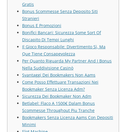
Gratis
Bonus Scommesse Senza Deposito Siti
Stranieri
Bonus E Promozioni
Bonifici Bancari: Sicurezza Some Sort Of
Discapito Di Tempi Lunghi
Il Gioco Responsabile: Divertimento Sì, Ma
Que Tiene Consapevolezza
Per Quanto Riguarda My Partner And I Bonus
Nella Suddivisione Casinò
Svantaggi Dei Bookmakers Non Aams
Come Posso Effettuare Transazioni Nei
Bookmaker Senza Licenza Adm?
Sicurezza Dei Bookmaker Non Adm
Betlabel: Flaco A 1500€ Dalam Bonus
Scommesse Throughout Piu Tranche
Bookmakers Senza Licenza Aams Con Depositi
Minimi
Slot Machine