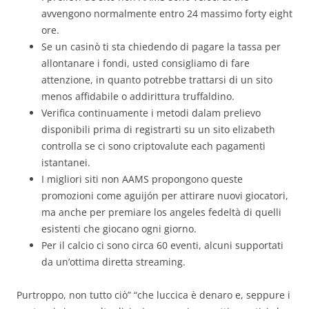
avvengono normalmente entro 24 massimo forty eight
ore.
Se un casinò ti sta chiedendo di pagare la tassa per
allontanare i fondi, usted consigliamo di fare
attenzione, in quanto potrebbe trattarsi di un sito
menos affidabile o addirittura truffaldino.
Verifica continuamente i metodi dalam prelievo
disponibili prima di registrarti su un sito elizabeth
controlla se ci sono criptovalute each pagamenti
istantanei.
I migliori siti non AAMS propongono queste
promozioni come aguijón per attirare nuovi giocatori,
ma anche per premiare los angeles fedeltà di quelli
esistenti che giocano ogni giorno.
Per il calcio ci sono circa 60 eventi, alcuni supportati
da un’ottima diretta streaming.
Purtroppo, non tutto ciò” “che luccica è denaro e, seppure i