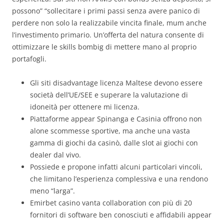
possono” “sollecitare i primi passi senza avere panico di
perdere non solo la realizzabile vincita finale, mum anche
l’investimento primario. Un’offerta del natura consente di
ottimizzare le skills bombig di mettere mano al proprio
portafogli.
Gli siti disadvantage licenza Maltese devono essere
società dell’UE/SEE e superare la valutazione di
idoneità per ottenere mi licenza.
Piattaforme appear Spinanga e Casinia offrono non
alone scommesse sportive, ma anche una vasta
gamma di giochi da casinò, dalle slot ai giochi con
dealer dal vivo.
Possiede e propone infatti alcuni particolari vincoli,
che limitano l’esperienza complessiva e una rendono
meno “larga”.
Emirbet casino vanta collaboration con più di 20
fornitori di software ben conosciuti e affidabili appear