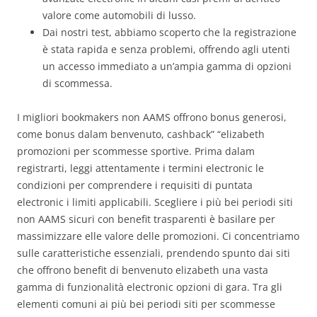
valore come automobili di lusso.
Dai nostri test, abbiamo scoperto che la registrazione
è stata rapida e senza problemi, offrendo agli utenti
un accesso immediato a un’ampia gamma di opzioni
di scommessa.
I migliori bookmakers non AAMS offrono bonus generosi,
come bonus dalam benvenuto, cashback” “elizabeth
promozioni per scommesse sportive. Prima dalam
registrarti, leggi attentamente i termini electronic le
condizioni per comprendere i requisiti di puntata
electronic i limiti applicabili. Scegliere i più bei periodi siti
non AAMS sicuri con benefit trasparenti è basilare per
massimizzare elle valore delle promozioni. Ci concentriamo
sulle caratteristiche essenziali, prendendo spunto dai siti
che offrono benefit di benvenuto elizabeth una vasta
gamma di funzionalità electronic opzioni di gara. Tra gli
elementi comuni ai più bei periodi siti per scommesse