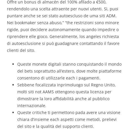
Offre un bonus di almacén del 100% afilado a €500,
rendendolo una scelta attraente per nuovi utenti. Sì, puoi
puntare anche se sei stato autoescluso de uma siti ADM.
Nei bookmaker senza abuso,” “the restrizioni sono minore
rigide, puoi decidere autonomamente quando impedire o
riprendere elle gioco. Generalmente, los angeles richiesta
di autoesclusione si può guadagnare contattando il favore
clienti del sito.
Queste monete digitali stanno conquistando il mondo
del bets soprattutto all’estero, dove molte piattaforme
consentono di utilizzarle each i pagamenti.
Sebbene focalizzata inprimoluogo sul Regno Unito,
molti siti not AAMS ottengono questa licenza per
dimostrare la loro affidabilità anche al pubblico
internazionale.
Queste critiche ti permettono pada avere una visione
chiara d’insieme each aspetti come metodi, prelievi
del sito e la qualità del supporto clienti.