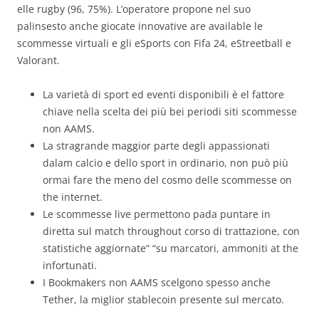
elle rugby (96, 75%). L’operatore propone nel suo
palinsesto anche giocate innovative are available le
scommesse virtuali e gli eSports con Fifa 24, eStreetball e
Valorant.
La varietà di sport ed eventi disponibili è el fattore
chiave nella scelta dei più bei periodi siti scommesse
non AAMS.
La stragrande maggior parte degli appassionati
dalam calcio e dello sport in ordinario, non può più
ormai fare the meno del cosmo delle scommesse on
the internet.
Le scommesse live permettono pada puntare in
diretta sul match throughout corso di trattazione, con
statistiche aggiornate” “su marcatori, ammoniti at the
infortunati.
I Bookmakers non AAMS scelgono spesso anche
Tether, la miglior stablecoin presente sul mercato.