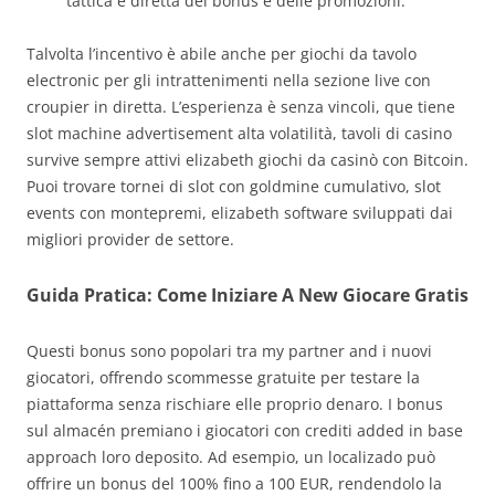
tattica e diretta dei bonus e delle promozioni.
Talvolta l’incentivo è abile anche per giochi da tavolo
electronic per gli intrattenimenti nella sezione live con
croupier in diretta. L’esperienza è senza vincoli, que tiene
slot machine advertisement alta volatilità, tavoli di casino
survive sempre attivi elizabeth giochi da casinò con Bitcoin.
Puoi trovare tornei di slot con goldmine cumulativo, slot
events con montepremi, elizabeth software sviluppati dai
migliori provider de settore.
Guida Pratica: Come Iniziare A New Giocare Gratis
Questi bonus sono popolari tra my partner and i nuovi
giocatori, offrendo scommesse gratuite per testare la
piattaforma senza rischiare elle proprio denaro. I bonus
sul almacén premiano i giocatori con crediti added in base
approach loro deposito. Ad esempio, un localizado può
offrire un bonus del 100% fino a 100 EUR, rendendolo la