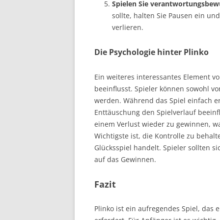
Spielen Sie verantwortungsbew
sollte, halten Sie Pausen ein und
verlieren.
Die Psychologie hinter Plinko
Ein weiteres interessantes Element von
beeinflusst. Spieler können sowohl vo
werden. Während das Spiel einfach e
Enttäuschung den Spielverlauf beeinf
einem Verlust wieder zu gewinnen, w
Wichtigste ist, die Kontrolle zu behal
Glücksspiel handelt. Spieler sollten 
auf das Gewinnen.
Fazit
Plinko ist ein aufregendes Spiel, das