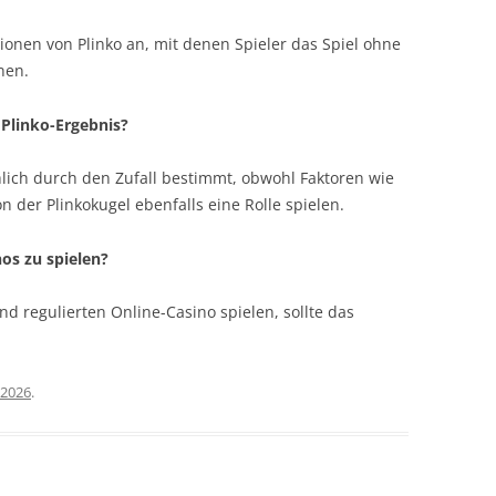
ionen von Plinko an, mit denen Spieler das Spiel ohne
nen.
 Plinko-Ergebnis?
hlich durch den Zufall bestimmt, obwohl Faktoren wie
n der Plinkokugel ebenfalls eine Rolle spielen.
nos zu spielen?
und regulierten Online-Casino spielen, sollte das
, 2026
.