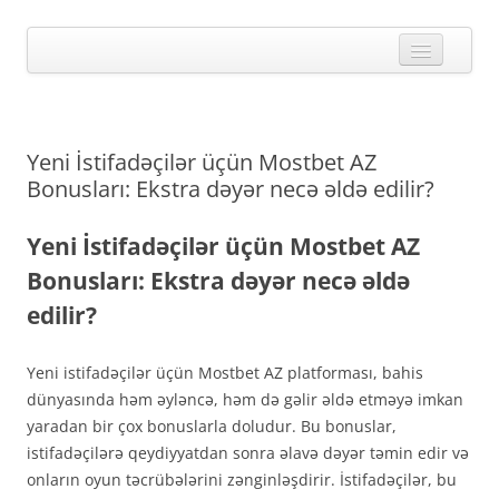
Skip
to
Calendarize it!
content
The most flexible and feature-rich calendar solution available for
WordPress
CALENDAR
VIEW EXAMPLES
Yeni İstifadəçilər üçün Mostbet AZ
ADD-ONS
Bonusları: Ekstra dəyər necə əldə edilir?
APPS
Yeni İstifadəçilər üçün Mostbet AZ
CHANGELOG
Bonusları: Ekstra dəyər necə əldə
SHOP
edilir?
BUY PLUGIN
Yeni istifadəçilər üçün Mostbet AZ platforması, bahis
LOG IN
dünyasında həm əyləncə, həm də gəlir əldə etməyə imkan
yaradan bir çox bonuslarla doludur. Bu bonuslar,
istifadəçilərə qeydiyyatdan sonra əlavə dəyər təmin edir və
onların oyun təcrübələrini zənginləşdirir. İstifadəçilər, bu