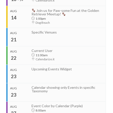
Calendarize.it
...
Join us for Paw-some Fun at the Golden
AUG
Retriever Meetup!
14
1:00pm
Dog Beach
Start
Aug 11, 2026
8:00am
Specific Venues
AUG
End
Aug 12, 2026
4:00pm
21
...
Organizer
Current User
AUG
RightHere LLC
11:00am
22
+1 201-234-9635
Calendarize.it
Start
RightHere.com
Aug 13, 2026
8:00am
Upcoming Events Widget
AUG
End
Venue
Aug 14, 2026
4:00pm
23
Calendarize.it
1401 Hudson Street
Hoboken, NJ 07030
Organizer
United States
Calendar showing only Events in specific
AUG
RightHere LLC
Taxonomy
23
+1 201-234-9635
Start
RightHere.com
Aug 11, 2026
2:00pm
End
Event Color by Calendar (Purple)
AUG
Venue
Aug 11, 2026
4:00pm
8:00am