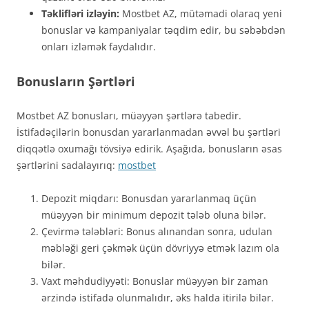
Təklifləri izləyin:
Mostbet AZ, mütəmadi olaraq yeni
bonuslar və kampaniyalar təqdim edir, bu səbəbdən
onları izləmək faydalıdır.
Bonusların Şərtləri
Mostbet AZ bonusları, müəyyən şərtlərə tabedir.
İstifadəçilərin bonusdan yararlanmadan əvvəl bu şərtləri
diqqətlə oxumağı tövsiyə edirik. Aşağıda, bonusların əsas
şərtlərini sadalayırıq:
mostbet
Depozit miqdarı: Bonusdan yararlanmaq üçün
müəyyən bir minimum depozit tələb oluna bilər.
Çevirmə tələbləri: Bonus alınandan sonra, udulan
məbləği geri çəkmək üçün dövriyyə etmək lazım ola
bilər.
Vaxt məhdudiyyəti: Bonuslar müəyyən bir zaman
ərzində istifadə olunmalıdır, əks halda itirilə bilər.