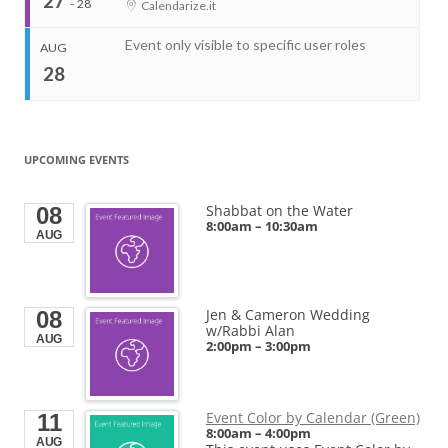
27
Calendarize.it
-
28
Calendarize.it
1401 Hudson Street
Hoboken, NJ 07030
United States
Event only visible to specific user roles
AUG
28
...
Start
UPCOMING EVENTS
Start
Aug 14, 2026
1:00pm
Aug 21, 2026
...
End
End
Aug 14, 2026
2:00pm
Shabbat on the Water
08
Aug 21, 2026
8:00am
–
10:30am
AUG
Start
Organizer
Start
Aug 22, 2026
11:00am
Aug 27, 2026
8:00am
City of Evanston
End
End
Aug 22, 2026
2:30pm
Aug 28, 2026
4:00pm
Venue
Start
Jen & Cameron Wedding
08
Dog Beach
Aug 23, 2026
w/Rabbi Alan
Venue
1631 Sheridan Rd
AUG
Organizer
2:00pm
–
3:00pm
End
Evanston, Illinois 60201
Calendarize.it
RightHere LLC
Aug 23, 2026
USA
1401 Hudson Street
Hoboken, NJ 07030
+1 201-234-9635
Start
United States
RightHere.com
Aug 23, 2026
Event Color by Calendar (Green)
11
End
8:00am
–
4:00pm
Venue
Aug 23, 2026
AUG