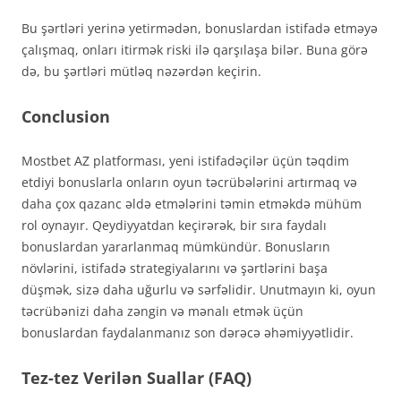
Bu şərtləri yerinə yetirmədən, bonuslardan istifadə etməyə
çalışmaq, onları itirmək riski ilə qarşılaşa bilər. Buna görə
də, bu şərtləri mütləq nəzərdən keçirin.
Conclusion
Mostbet AZ platforması, yeni istifadəçilər üçün təqdim
etdiyi bonuslarla onların oyun təcrübələrini artırmaq və
daha çox qazanc əldə etmələrini təmin etməkdə mühüm
rol oynayır. Qeydiyyatdan keçirərək, bir sıra faydalı
bonuslardan yararlanmaq mümkündür. Bonusların
növlərini, istifadə strategiyalarını və şərtlərini başa
düşmək, sizə daha uğurlu və sərfəlidir. Unutmayın ki, oyun
təcrübənizi daha zəngin və mənalı etmək üçün
bonuslardan faydalanmanız son dərəcə əhəmiyyətlidir.
Tez-tez Verilən Suallar (FAQ)